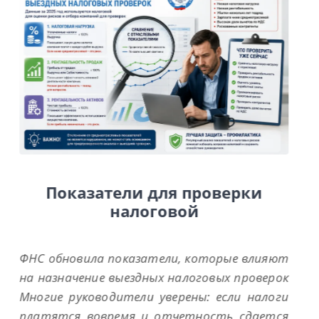
т
к
и
я