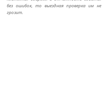
е
ТРЕБОВАНИЕ ОТ ИФНС
📩 Новая рубрика: «Разбираем требования
ФНС»
Каждый вторник мы разбираем реальные
требования налоговой инспекции,
объясняем, что на самом деле хочет
проверить ФНС, какие риски скрываются за
формальными формулировками и каких
ошибок чаще всего допускают бухгалтеры
при подготовке ответов. Практические
кейсы, профессиональный взгляд аудитора и
рекомендации, которые помогут защитить